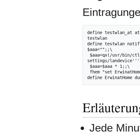
Eintragung
define testwlan_at at
testwlan

define testwlan notif
$aaa="";;\

 $aaa=qx(/usr/bin/ctlmgr_ctl r landevice 
settings/landevice'''
 $aaa=$aaa * 1;;\

 fhem "set ErwinatHome $aaa";;}

Erläuterun
Jede Minut