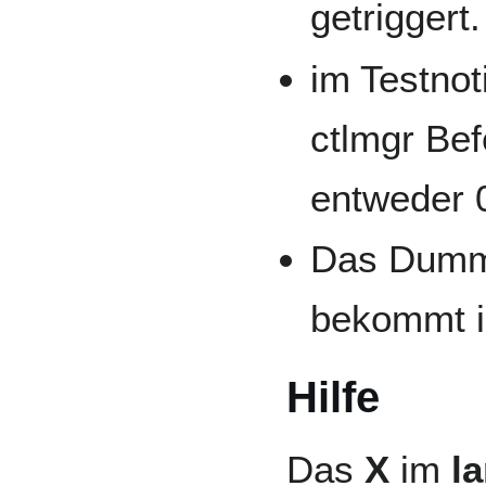
getriggert.
im Testnot
ctlmgr Bef
entweder 0
Das Dumm
bekommt i
Hilfe
Das
X
im
l