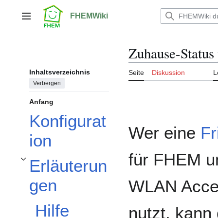
Zum
Inhalt
FHEMWiki
Hauptmenü
springen
Zuhause-Statu
Inhaltsverzeichnis
Seite
Diskussion
L
Verbergen
Anfang
Konfigurat
Wer eine
Fr
ion
für FHEM u
Erläuterun
Unterabschnitt Erläuterungen umschalten
gen
WLAN Acces
Hilfe
nutzt, kann 