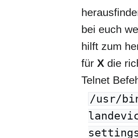
herausfind
bei euch we
hilft zum h
für
X
die ric
Telnet Befe
/usr/bi
landevi
setting