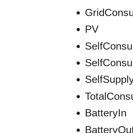
GridCons
PV
SelfConsu
SelfConsu
SelfSuppl
TotalCons
BatteryIn
BatteryOu