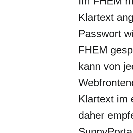
Im FHEM mu
Klartext a
Passwort wi
FHEM gespe
kann von je
Webfrontend
Klartext im
daher empfe
SunnyPortal