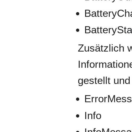
BatteryCh
BatterySt
Zusätzlich 
Information
gestellt un
ErrorMes
Info
InfoMess