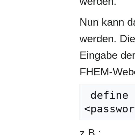
werden.
Nun kann da
werden. Die
Eingabe der
FHEM-Webob
 define <name> SHM <user> 
z.B.: