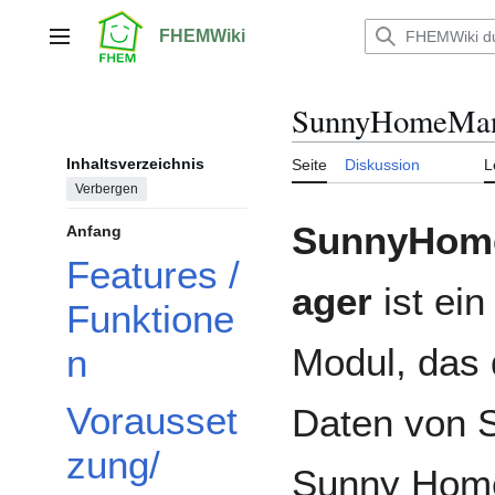
Zum
Inhalt
FHEMWiki
Hauptmenü
springen
SunnyHomeMan
Inhaltsverzeichnis
Seite
Diskussion
L
Verbergen
SunnyHom
Anfang
Features /
ager
ist ein
Funktione
Modul, das 
n
Vorausset
Daten von
zung/
Sunny Hom