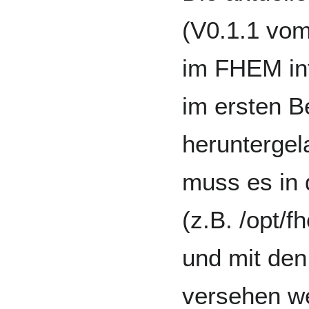
(V0.1.1 vom
im FHEM int
im ersten B
herunterge
muss es in
(z.B. /opt/
und mit den
versehen we