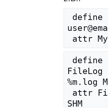
 define MySHM SHM 
user@ema
 define FileLog_MySHM 
FileLog 
%m.log M
 attr FileLog_MySHM room 