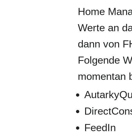
Home Manage
Werte an da
dann von FH
Folgende We
momentan b
AutarkyQu
DirectCon
FeedIn