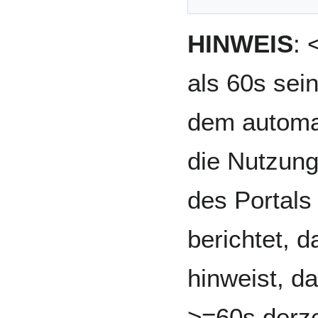
HINWEIS
: 
als 60s sei
dem automa
die Nutzung
des Portals
berichtet, 
hinweist, da
>=60s derze