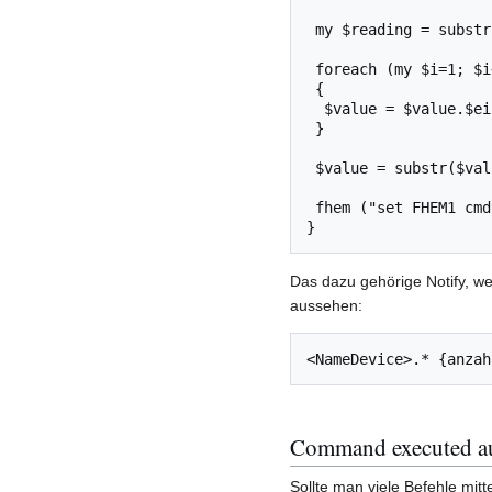
 my $reading = substr($eingabe[0],0,length($eingabe[0])-1);

 foreach (my $i=1; $i<$anzahl;$i++)

 {

  $value = $value.$eingabe[$i]." "; 

 }

 $value = substr($value,0,length($value)-1);

 fhem ("set FHEM1 cmd setreading $Device $reading $value");

Das dazu gehörige Notify, we
aussehen:
<NameDevice>.* {anzah
Command executed au
Sollte man viele Befehle mit