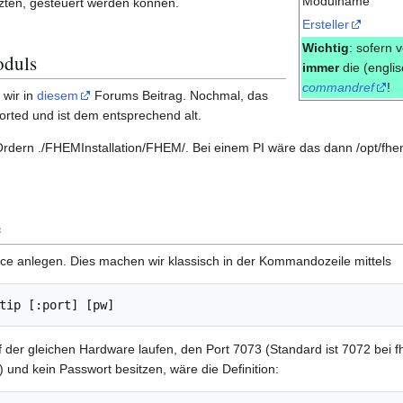
Modulname
ten, gesteuert werden können.
Ersteller
Wichtig
: sofern 
oduls
immer
die (engli
commandref
!
wir in
diesem
Forums Beitrag. Nochmal, das
ported und ist dem entsprechend alt.
Ordern ./FHEMInstallation/FHEM/. Bei einem PI wäre das dann /opt/fh
e
ce anlegen. Dies machen wir klassisch in der Kommandozeile mittels
tip [:port] [pw]
uf der gleichen Hardware laufen, den Port 7073 (Standard ist 7072 bei
und kein Passwort besitzen, wäre die Definition: