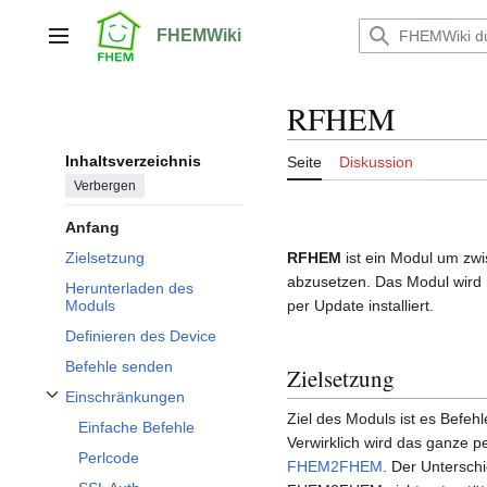
Zum
Inhalt
FHEMWiki
Hauptmenü
springen
RFHEM
Inhaltsverzeichnis
Seite
Diskussion
Verbergen
Anfang
RFHEM
ist ein Modul um zw
Zielsetzung
abzusetzen. Das Modul wird ni
Herunterladen des
per Update installiert.
Moduls
Definieren des Device
Befehle senden
Zielsetzung
Einschränkungen
Unterabschnitt Einschränkungen umschalten
Ziel des Moduls ist es Befeh
Einfache Befehle
Verwirklich wird das ganze p
Perlcode
FHEM2FHEM
. Der Unterschi