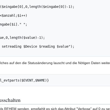
lches auf den die Statusänderung lauscht und die Nötigen Daten weiter
l_evtparts($EVENT,$NAME)}
sschalten
tels RFHEM senden, empfiehlt es sich das Attribut "Verbose" auf 0 zu se