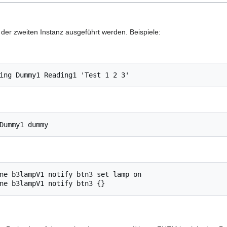
der zweiten Instanz ausgeführt werden. Beispiele:
ing Dummy1 Reading1 'Test 1 2 3'
Dummy1 dummy
ne b3lampV1 notify btn3 set lamp on

ne b3lampV1 notify btn3 {}