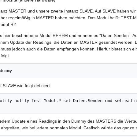
n möchte (andere Hardware).
tanz MASTER und unsere zweite Instanz SLAVE. Auf SLAVE haben wir 
ir aber regelmäßig in MASTER haben möchten. Das Modul heißt TEST-M
odul-R2.
 das hier beschriebene Modul RFHEM und nennen es "Daten.Senden". A
inem Update der Readings, die Daten an MASTER gesendet werden. Di
muss jedoch auch die Daten empfangen können. Hierfür bietet sich
folgt:
dummy
 SLAVE wie folgt definiert:
otify notify Test-Modul.* set Daten.Senden cmd setreadin
 jedem Update eines Readings in den Dummy des MASTERS die Werte.
abgreifen, wie bei jedem normalen Modul. Grafisch würde das ganze 