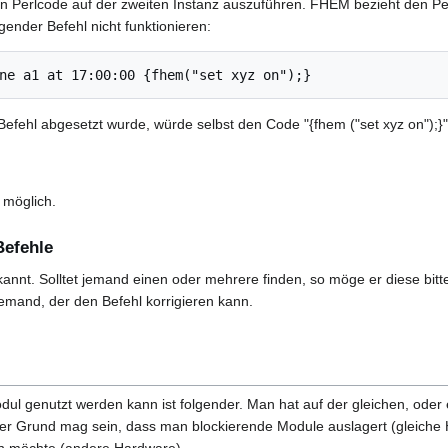
inen Perlcode auf der zweiten Instanz auszuführen. FHEM bezieht den Per
gender Befehl nicht funktionieren:
ne a1 at 17:00:00 {fhem("set xyz on");}
 Befehl abgesetzt wurde, würde selbst den Code "{fhem ("set xyz on");}
t möglich.
Befehle
kannt. Solltet jemand einen oder mehrere finden, so möge er diese bit
h jemand, der den Befehl korrigieren kann.
odul genutzt werden kann ist folgender. Man hat auf der gleichen, ode
er Grund mag sein, dass man blockierende Module auslagert (gleiche