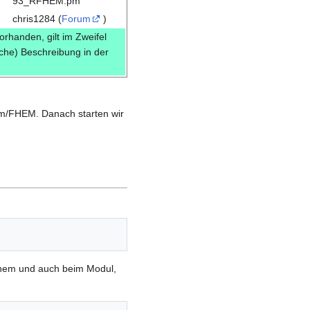
93_RFHEM.pm
chris1284 (
Forum
)
vorhanden, gilt im Zweifel
sche) Beschreibung in der
em/FHEM. Danach starten wir
 fhem und auch beim Modul,