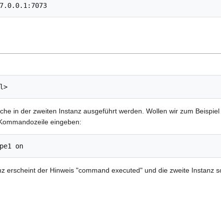
7.0.0.1:7073
l>
elche in der zweiten Instanz ausgeführt werden. Wollen wir zum Beispie
e Kommandozeile eingeben:
pe1 on
z erscheint der Hinweis "command executed" und die zweite Instanz s