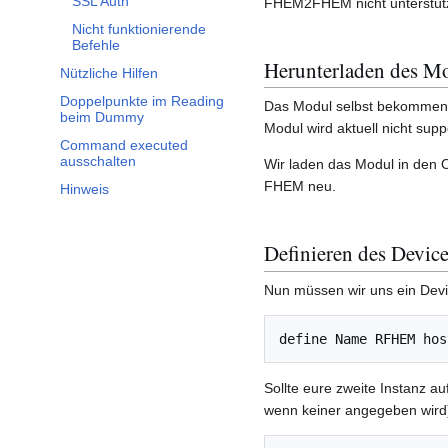
SSL Auth
FHEM2FHEM nicht unterstütz
Nicht funktionierende
Befehle
Herunterladen des M
Nützliche Hilfen
Doppelpunkte im Reading
Das Modul selbst bekommen 
beim Dummy
Modul wird aktuell nicht sup
Command executed
ausschalten
Wir laden das Modul in den 
FHEM neu.
Hinweis
Definieren des Devic
Nun müssen wir uns ein Devi
define Name RFHEM hos
Sollte eure zweite Instanz a
wenn keiner angegeben wird) 