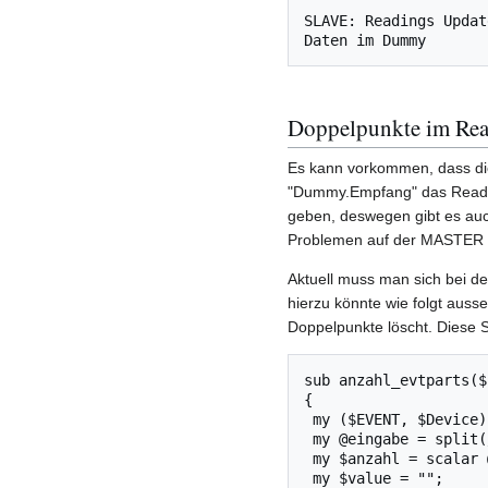
SLAVE: Readings Updat
Daten im Dummy
Doppelpunkte im Re
Es kann vorkommen, dass d
"Dummy.Empfang" das Reading
geben, deswegen gibt es auch
Problemen auf der MASTER 
Aktuell muss man sich bei de
hierzu könnte wie folgt ausse
Doppelpunkte löscht. Diese 
sub anzahl_evtparts($$
{

 my ($EVENT, $Device) = @_;

 my @eingabe = split(/ /,$EVENT);

 my $anzahl = scalar @eingabe;

 my $value = "";
