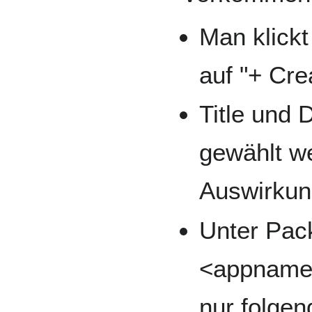
Man klickt
auf "+ Cre
Title und 
gewählt w
Auswirkun
Unter Pac
<appname>
nur folgen