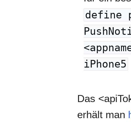
define 
PushNot
<appnam
iPhone5
Das <apiTo
erhält man