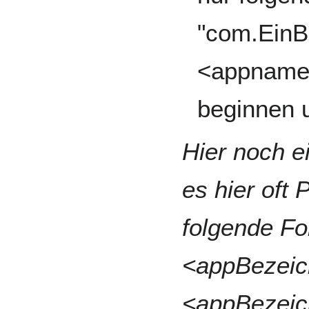
"com.EinBe
<appname>
beginnen u
Hier noch e
es hier oft
folgende F
<appBezeic
<appBezeic