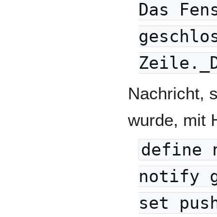
Das Fen
geschlo
Zeile._
Nachricht,
wurde, mit H
define 
notify 
set pus