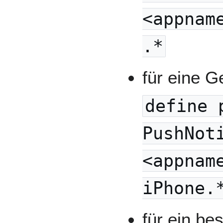
<appnam
.*
für eine G
define 
PushNot
<appnam
iPhone.
für ein be