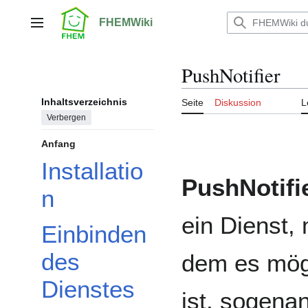
Zum
Inhalt
FHEMWiki
Hauptmenü
springen
PushNotifier
Inhaltsverzeichnis
Seite
Diskussion
L
Verbergen
Anfang
Installatio
PushNotifi
n
ein Dienst, 
Einbinden
des
dem es mög
Dienstes
ist, sogena