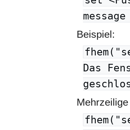
set <Pu
message
Beispiel:
fhem("s
Das Fen
geschlo
Mehrzeilige
fhem("s