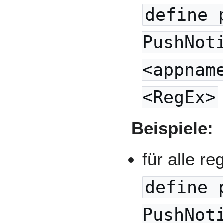
define 
PushNot
<appnam
<RegEx>
Beispiele:
für alle re
define 
PushNot