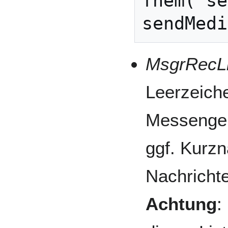
fhem('se
MsgrRecLi
Leerzeiche
Messenger
ggf. Kurzn
Nachrichte
Achtung
: