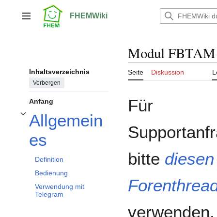
Zum
Inhalt
FHEMWiki
Hauptmenü
springen
Modul FBTAM
Inhaltsverzeichnis
Seite
Diskussion
L
Verbergen
Für
Anfang
Allgemein
Unterabschnitt Allgemeines umschalten
Supportanf
es
bitte
diesen
Definition
Bedienung
Forenthrea
Verwendung mit
Telegram
verwenden.