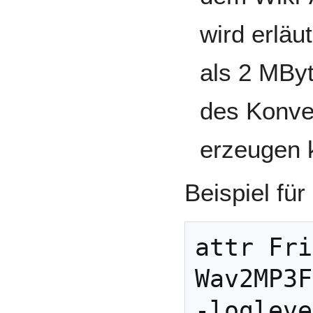
wird erläu
als 2 MBy
des Konv
erzeugen 
Beispiel für
attr Fri
Wav2MP3F
-logleve