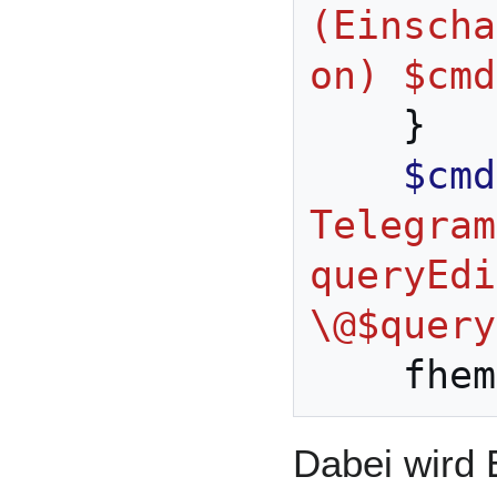
(Einscha
on) $cmd
}
$cmd
Telegram
queryEdi
\@$query
fhem
Dabei wir