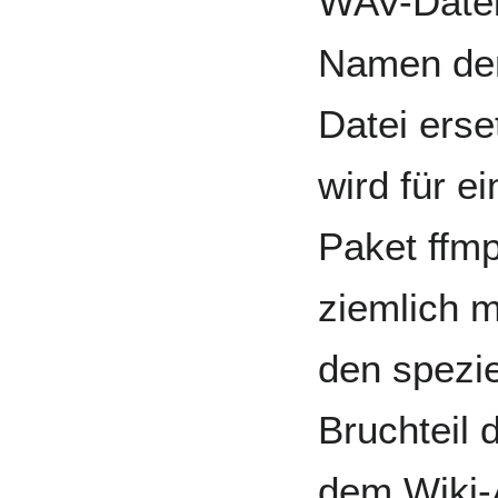
WAV-Date
Namen der
Datei erse
wird für e
Paket ffm
ziemlich m
den spezie
Bruchteil 
dem Wiki-