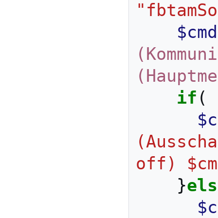
"fbtamSo
$cmd
(Kommuni
(Hauptme
if
(
$c
(Ausscha
off) $cm
}
els
$c