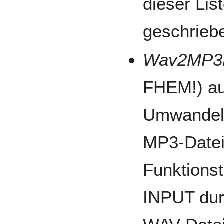
dieser Lis
geschrieb
Wav2MP3
FHEM!) au
Umwandeln
MP3-Datei
Funktionst
INPUT dur