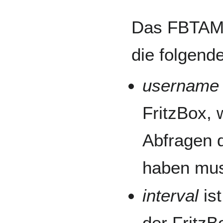
Das FBTAM-
die folgende
username
FritzBox, 
Abfragen 
haben mu
interval
ist
der FritzB