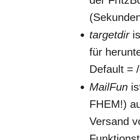
(Sekunden
targetdir
is
für herunt
Default =
MailFun
is
FHEM!) au
Versand v
Funktions