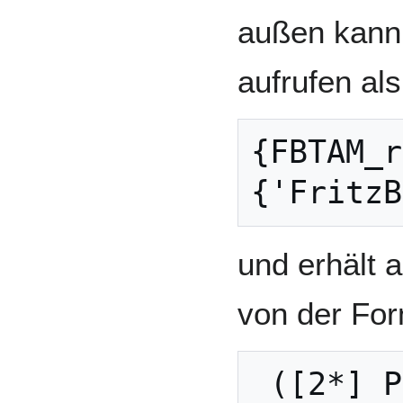
außen kann
aufrufen als
{FBTAM_r
und erhält 
von der Fo
 ([2*] Peter, 