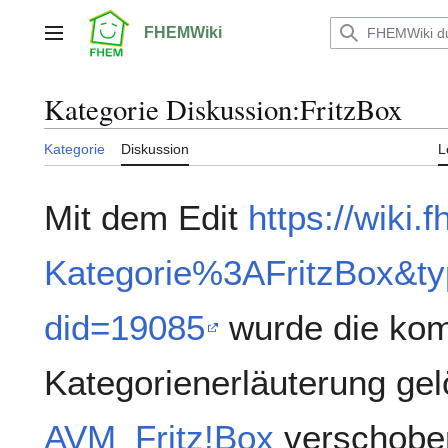
Zum
Inhalt
FHEMWiki
Hauptmenü
springen
Kategorie Diskussion
:
FritzBox
Kategorie
Diskussion
L
Mit dem Edit
https://wiki.
Kategorie%3AFritzBox&ty
did=19085
wurde die kom
Kategorienerläuterung gelö
AVM_Fritz!Box
verschoben