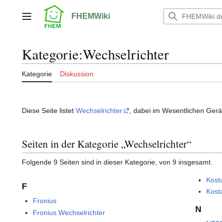
Zum
Inhalt
FHEMWiki
Hauptmenü
springen
Kategorie
:
Wechselrichter
Kategorie
Diskussion
Diese Seite listet
Wechselrichter
, dabei im Wesentlichen Gerät
Seiten in der Kategorie „Wechselrichter“
Folgende 9 Seiten sind in dieser Kategorie, von 9 insgesamt.
Kosta
F
Kost
Fronius
N
Fronius Wechselrichter