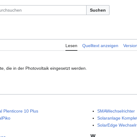
Suchen
Lesen
Quelltext anzeigen
Versio
e, die in der Photovoltaik eingesetzt werden.
l Plenticore 10 Plus
SMAWechselrichter
alPiko
Solaranlage Komplet
SolarEdge Wechselr
W