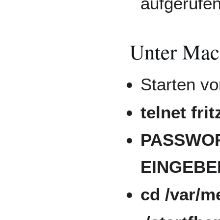
aufgerufe
Unter Mac
Starten v
telnet fri
PASSWOR
EINGEBE
cd /var/m