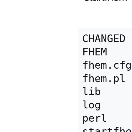
CHANGED

FHEM

fhem.cfg

fhem.pl

lib

log

perl

startfhe