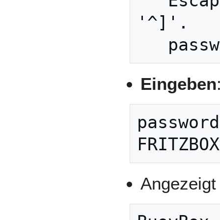
   Escape character is 
'^]'.

   pas
Eingeben
password
FRITZBOX
Angezeigt 