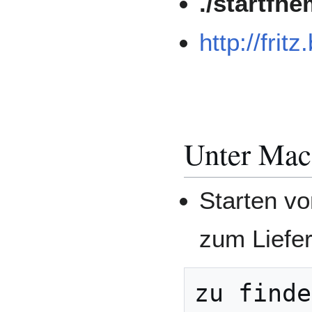
./startfh
http://fri
Unter MacO
Starten v
zum Liefe
zu finde