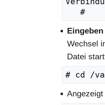
Verbindu
   #
Eingeben
Wechsel in
Datei star
# cd /va
Angezeigt 