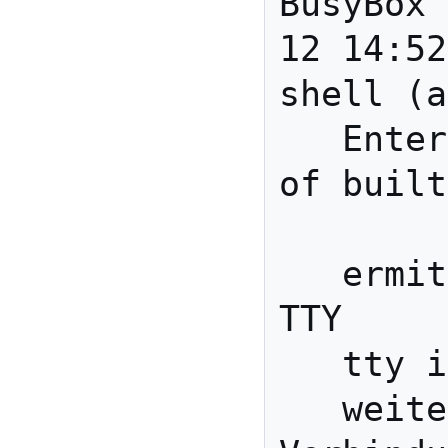
BusyBox 
12 14:52
shell (a
   Enter 'help' for a list 
of built
   ermittle die aktuelle 
TTY

   tty is "/dev/pts/1"

   weitere telnet 