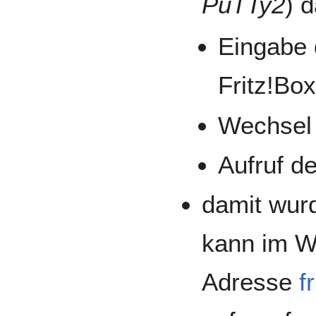
PuTTy2
) 
Eingabe 
Fritz!Box
Wechsel 
Aufruf d
damit wur
kann im W
Adresse
f