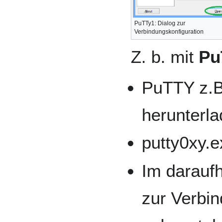
PuTTy1: Dialog zur
Verbindungskonfiguration
Z. b. mit
Pu
PuTTY z.
herunterla
putty0xy.e
Im darauf
zur Verbin