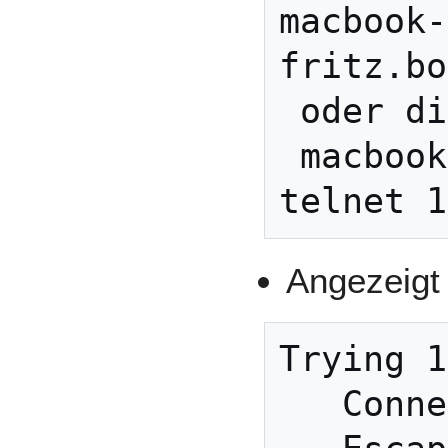
macbook-
fritz.bo
 oder die IP der FritzBox

 macbook-air:~ user$ 
telnet 1
Angezeigt 
Trying 1
   Connected to fritz.box.
