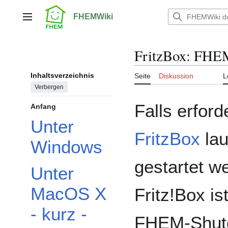
Zum
Inhalt
FHEMWiki
Hauptmenü
springen
FritzBox: FHEM
Inhaltsverzeichnis
Seite
Diskussion
L
Verbergen
Falls erford
Anfang
Unter
FritzBox
la
Windows
gestartet w
Unter
MacOS X
Fritz!Box is
- kurz -
FHEM-Shutdo