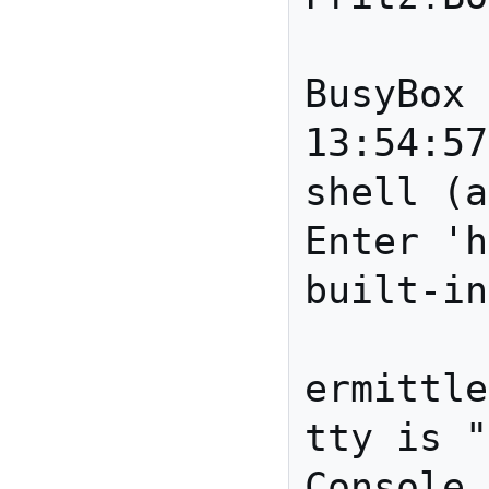
BusyBox 
13:54:57
shell (a
Enter 'h
built-in
ermittle
tty is "
Console 