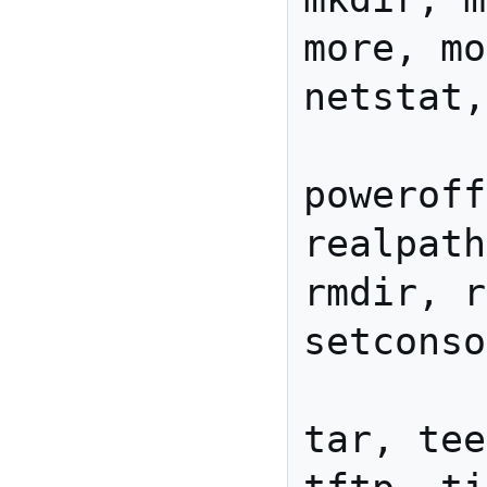
more, mo
netstat,
        pidof, ping, 
poweroff
realpath
rmdir, r
setconso
        sleep, stty, tail, 
tar, tee