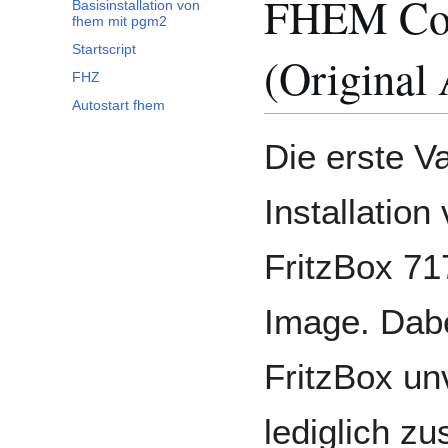
FHEM Co
Basisinstallation von
fhem mit pgm2
Startscript
(Original
FHZ
Autostart fhem
Die erste Va
Installatio
FritzBox 7
Image. Dabe
FritzBox un
lediglich zu