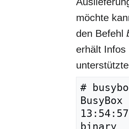
Auslieferun
möchte kann
den Befehl
erhält Infos
unterstützt
# busybo
BusyBox 
13:54:57
binary
