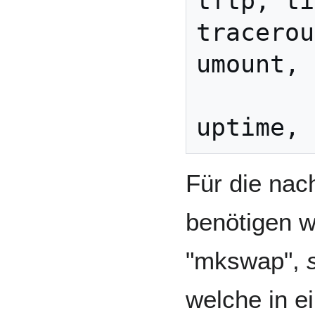
tftp, ti
tracerou
umount,

        uname, uniq, 
Für die na
benötigen w
"mkswap",
welche in e