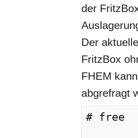
der FritzBox
Auslagerungs
Der aktuell
FritzBox oh
FHEM kann 
abgrefragt 
# free

              to