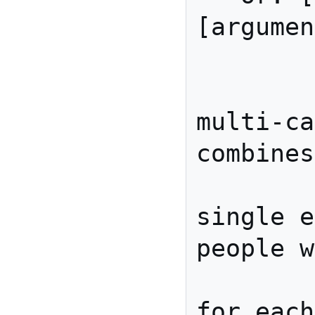
[argumen
        BusyBox is a 
multi-ca
combines
        utilities into a 
single e
people w
        link to busybox 
for each