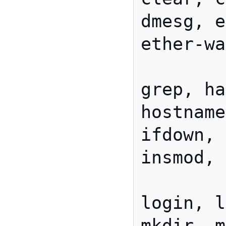
dmesg, e
ether-wa
        fgrep, find, free, 
grep, ha
hostname
ifdown, 
insmod, 
        killall, ln, 
login, l
mkdir, m