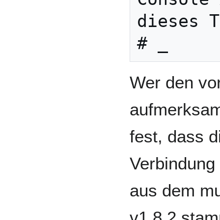
dieses T
Wer den vor
aufmerksam 
fest, dass d
Verbindung
aus dem mul
v1.8.2 stam