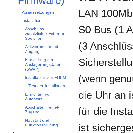
Firmware)
LAN 100Mbit
Voraussetzungen
Installation
S0 Bus (1 A
Anschluss
zusätzlicher Externer
Speicher
(3 Anschlüs
Aktivierung Telnet-
Zugang
Sicherstellu
Einrichtung der
Auslagerungsdatei
(SWAP)
(wenn genut
Installation von FHEM
Test der Installation
die Uhr an i
Einrichten von
Autostart
Abschalten Telnet-
für die Ins
Zugang
Neustart und
ist sicherge
Funktionsprüfung