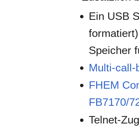
Ein USB S
formatiert
Speicher f
Multi-call
FHEM Com
FB7170/7
Telnet-Zug