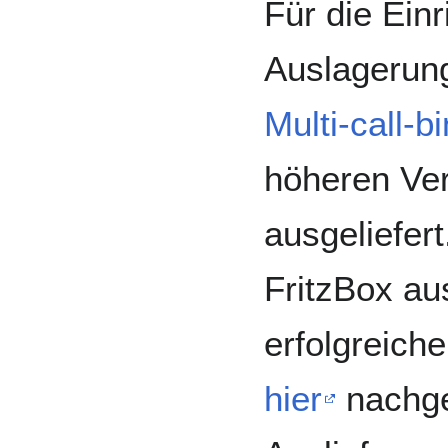
Für die Einr
Auslagerung
Multi-call-
höheren Ver
ausgeliefer
FritzBox au
erfolgreich
hier
nachge