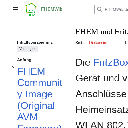
Zum
Inhalt
FHEMWiki
Hauptmenü
springen
FHEM und Frit
Inhaltsverzeichnis
Seite
Diskussion
L
Verbergen
Die
FritzBo
Anfang
FHEM
Unterabschnitt FHEM Community Image (Original AVM Firmware) umschalten
Gerät und v
Communit
Anschlüsse 
y Image
(Original
Heimeinsat
AVM
WLAN 802.1