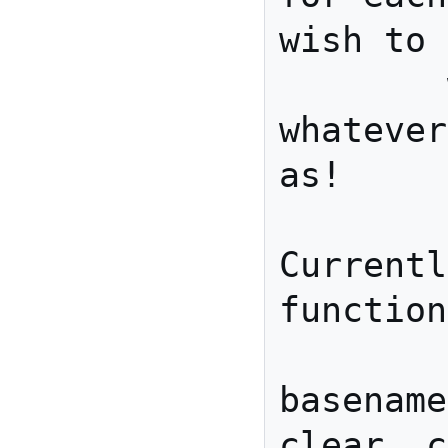
wish to 
        will act like 
whatever
as!

Currentl
function
        [, [[, ash, 
basename
clear, c