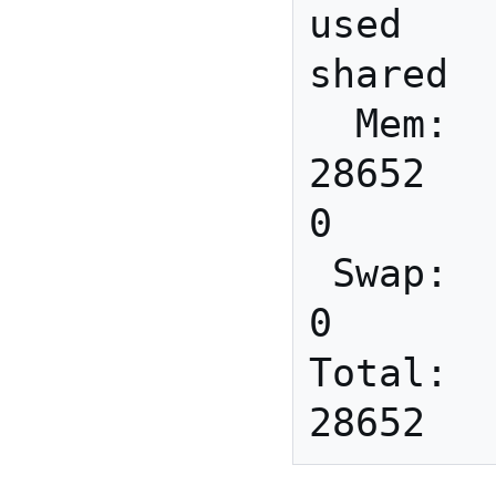
used       
shared  
  Mem:        30316        
28652        
0       
 Swap:            0            
0       
Total:     