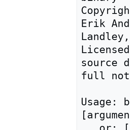
Copyrigh
Erik And
Landley,
Licensed
source d
full not
Usage: b
[argumen
   or: [function] 