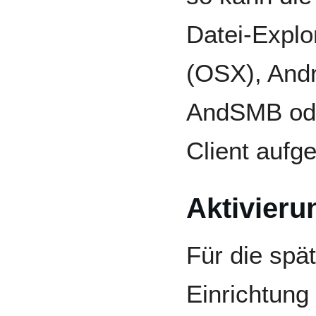
Datei-Explo
(OSX), Andr
AndSMB ode
Client aufg
Aktivieru
Für die spä
Einrichtung