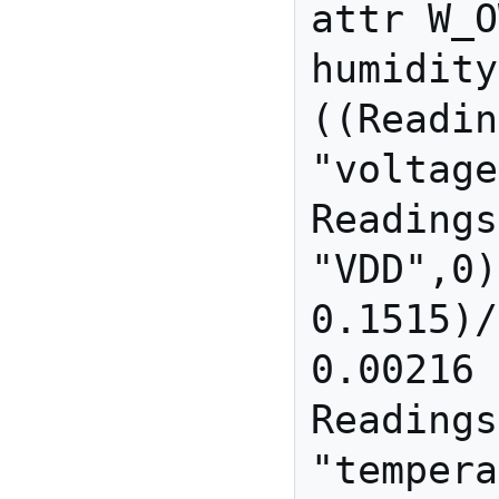
attr W_O
humidity
((Readin
"voltage
Readings
"VDD",0)
0.1515)/
0.00216 
Readings