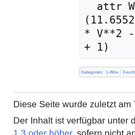
  attr W_OWM VFunction 
(11.6552
* V**2 -
Kategorien
:
1-Wire
Feuch
Diese Seite wurde zuletzt am
Der Inhalt ist verfügbar unter
1.3 oder höher
, sofern nicht 