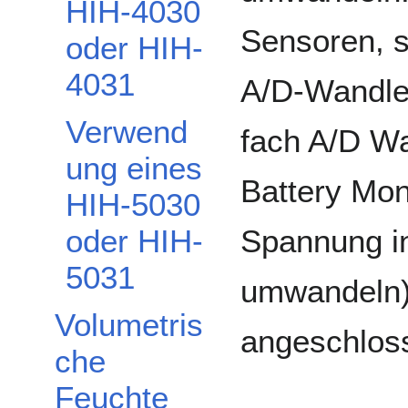
HIH-4030
Sensoren, s
oder HIH-
4031
A/D-Wandle
Verwend
fach A/D W
ung eines
Battery Moni
HIH-5030
Spannung in
oder HIH-
5031
umwandeln)
Volumetris
angeschlos
che
Feuchte