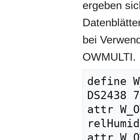
ergeben sic
Datenblätt
bei Verwen
OWMULTI.
define W
DS2438 7
attr W_O
relHumid