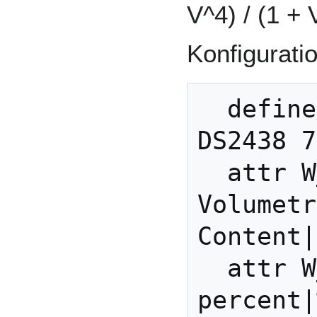
V^4) / (1 + 
Konfigurati
  define W_OWM OWMULTI 
DS2438 7
  attr W_OWM VName 
Volumetr
Content|
  attr W_OWM VUnit 
percent|