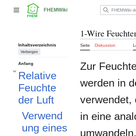
Zum
Inhalt
FHEMWiki
Hauptmenü
springen
1-Wire Feuchte
Inhaltsverzeichnis
Seite
Diskussion
L
Verbergen
Zur Feucht
Anfang
Relative
Unterabschnitt Relative Feuchte der Luft umschalten
werden in d
Feuchte
verwendet,
der Luft
Verwend
in eine ana
ung eines
umwandeln. 