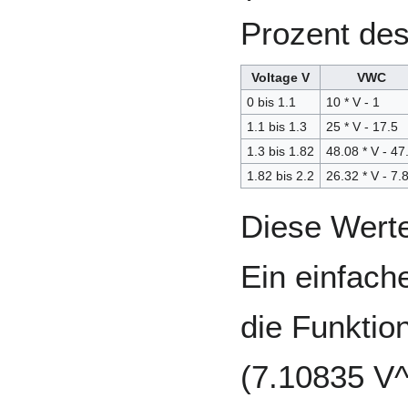
Prozent de
Voltage V
VWC
0 bis 1.1
10 * V - 1
1.1 bis 1.3
25 * V - 17.5
1.3 bis 1.82
48.08 * V - 47
1.82 bis 2.2
26.32 * V - 7.
Diese Werte
Ein einfache
die Funktio
(7.10835 V^