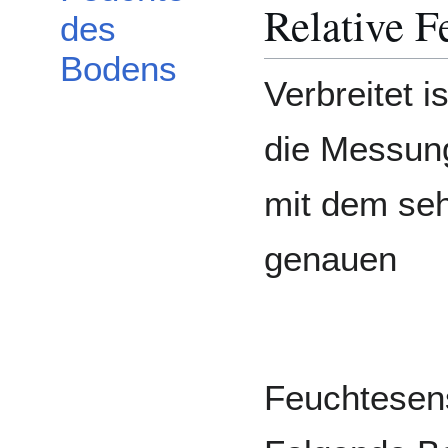
Relative F
des
Bodens
Verbreitet is
die Messun
mit dem se
genauen
Feuchtesens