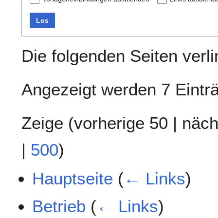
Los
Die folgenden Seiten verl
Angezeigt werden 7 Eintr
Zeige (
vorherige 50
|
näch
|
500
)
Hauptseite
(
← Links
)
Betrieb
(
← Links
)