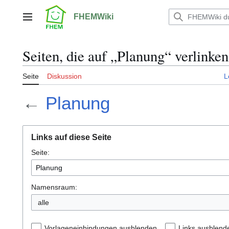
Zum
Inhalt
FHEMWiki
Hauptmenü
springen
Seiten, die auf „Planung“ verlinken
Seite
Diskussion
L
←
Planung
Links auf diese Seite
Seite:
Namensraum:
alle
Vorlageneinbindungen ausblenden
Links ausblend