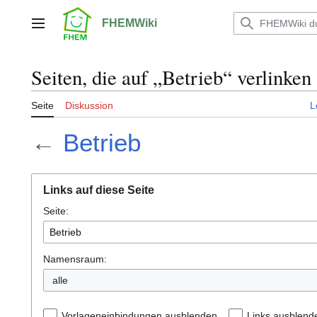
Zum
Inhalt
FHEMWiki
Hauptmenü
springen
Seiten, die auf „Betrieb“ verlinken
Seite
Diskussion
L
←
Betrieb
Links auf diese Seite
Seite:
Namensraum:
alle
Vorlageneinbindungen ausblenden
Links ausblend