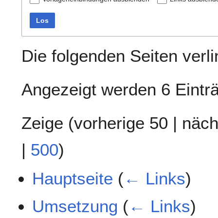
Los
Die folgenden Seiten verl
Angezeigt werden 6 Eintr
Zeige (
vorherige 50
|
näch
|
500
)
Hauptseite
(
← Links
)
Umsetzung
(
← Links
)