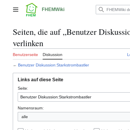
Zum
Inhalt
FHEMWiki
Hauptmenü
springen
Seiten, die auf „Benutzer Diskussi
verlinken
Benutzerseite
Diskussion
L
←
Benutzer Diskussion:Starkstrombastler
Links auf diese Seite
Seite:
Namensraum:
alle