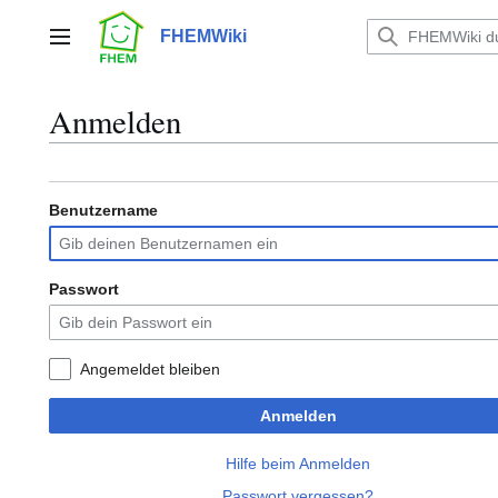
Zum
Inhalt
FHEMWiki
Hauptmenü
springen
Anmelden
Benutzername
Passwort
Angemeldet bleiben
Anmelden
Hilfe beim Anmelden
Passwort vergessen?