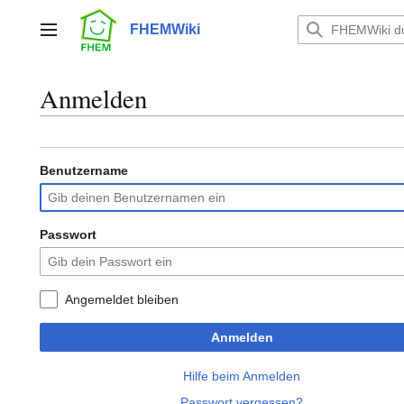
Zum
Inhalt
FHEMWiki
Hauptmenü
springen
Anmelden
Benutzername
Passwort
Angemeldet bleiben
Anmelden
Hilfe beim Anmelden
Passwort vergessen?