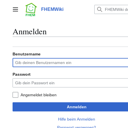
Zum
Inhalt
FHEMWiki
Hauptmenü
springen
Anmelden
Benutzername
Passwort
Angemeldet bleiben
Anmelden
Hilfe beim Anmelden
Passwort vergessen?