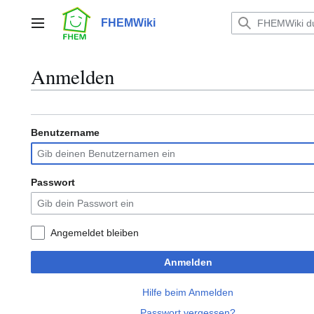
Zum
Inhalt
FHEMWiki
Hauptmenü
springen
Anmelden
Benutzername
Passwort
Angemeldet bleiben
Anmelden
Hilfe beim Anmelden
Passwort vergessen?