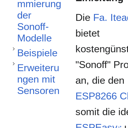
Unterabschnitt Erweiterungen mit Sensoren umschalten
Unterabschnitt Beispiele umschalten
mmierung
der
Die
Fa. Itea
Sonoff-
bietet
Modelle
kostengünst
Beispiele
"Sonoff" Pr
Erweiteru
ngen mit
an, die den
Sensoren
ESP8266 C
somit die i
ESPEasy
u