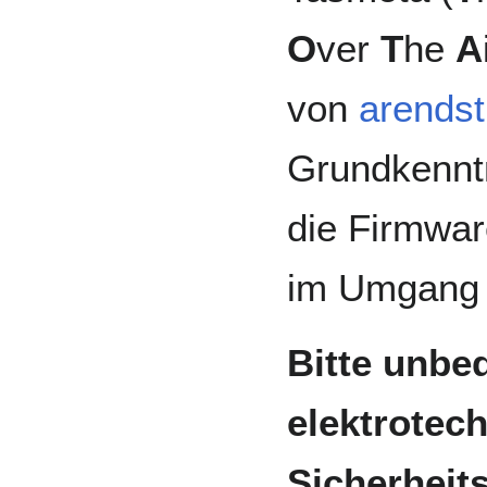
O
ver
T
he
A
von
arendst
Grundkennt
die Firmwar
im Umgang 
Bitte unbed
elektrotec
Sicherheit