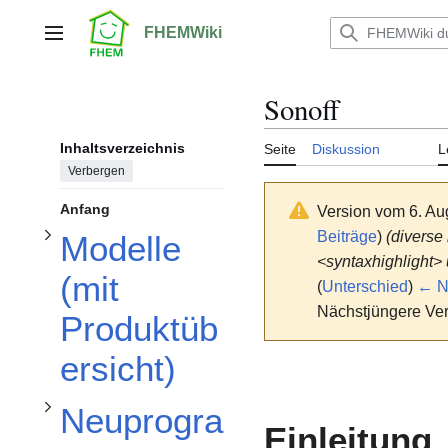
Unterabschnitt Modelle (mit Produktübersicht) umschalten
Zum
Inhalt
FHEMWiki
Hauptmenü
springen
Unterabschnitt Neuprogrammierung der Sonoff-Modelle umschalten
Sonoff
Inhaltsverzeichnis
Seite
Diskussion
L
Verbergen
Anfang
Version vom 6. Au
Beiträge
)
(diverse
Modelle
<syntaxhighlight>
(mit
(
Unterschied
)
← Nä
Nächstjüngere Ver
Produktüb
ersicht)
Neuprogra
Einleitung