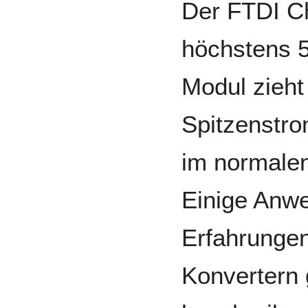
Der FTDI Ch
höchstens 5
Modul zieht
Spitzenstro
im normale
Einige Anw
Erfahrunge
Konvertern