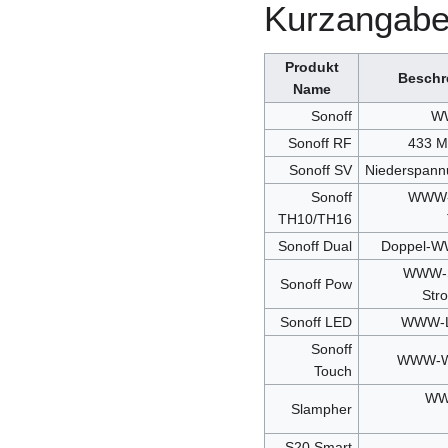
Kurzangabe
Produkt
Beschr
Name
Sonoff
WW
Sonoff RF
433 M
Sonoff SV
Niederspann
Sonoff
WWW-S
TH10/TH16
Sonoff Dual
Doppel-W
WWW-S
Sonoff Pow
Str
Sonoff LED
WWW-L
Sonoff
WWW-Wa
Touch
WW
Slampher
S20 Smart