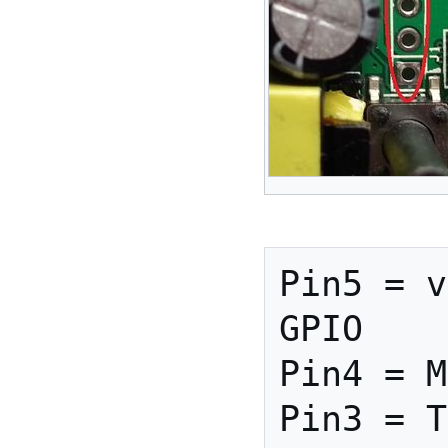
Pin5 = v
GPIO

Pin4 = M
Pin3 = T