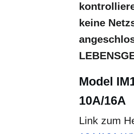
kontrollier
keine Net
angeschlos
LEBENSGE
Model IM
10A/16A
Link zum He