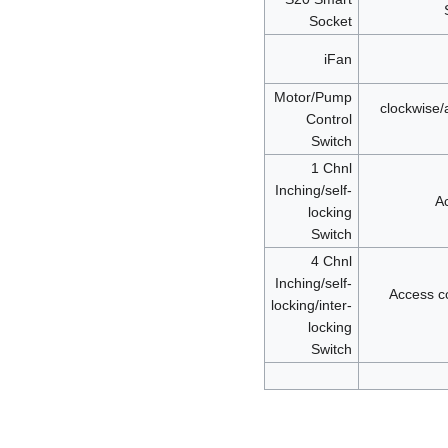
Socket
iFan
Motor/Pump
clockwise/
Control
Switch
1 Chnl
Inching/self-
A
locking
Switch
4 Chnl
Inching/self-
Access co
locking/inter-
locking
Switch