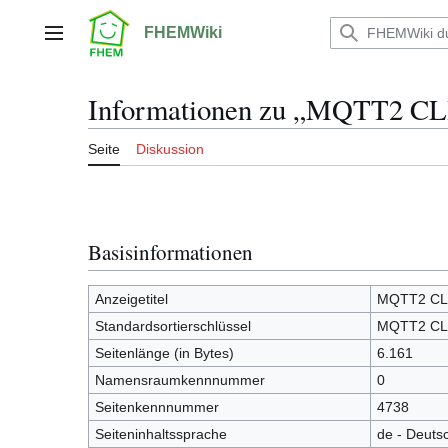
Zum
Inhalt
FHEMWiki
Hauptmenü
springen
Informationen zu „MQTT2 C
Seite
Diskussion
Basisinformationen
Anzeigetitel
MQTT2 CL
Standardsortierschlüssel
MQTT2 CL
Seitenlänge (in Bytes)
6.161
Namensraumkennnummer
0
Seitenkennnummer
4738
Seiteninhaltssprache
de - Deuts