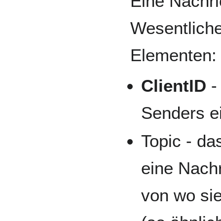
Eine Nachri
Wesentlich
Elementen:
ClientID
-
Senders e
Topic - da
eine Nachr
von wo si