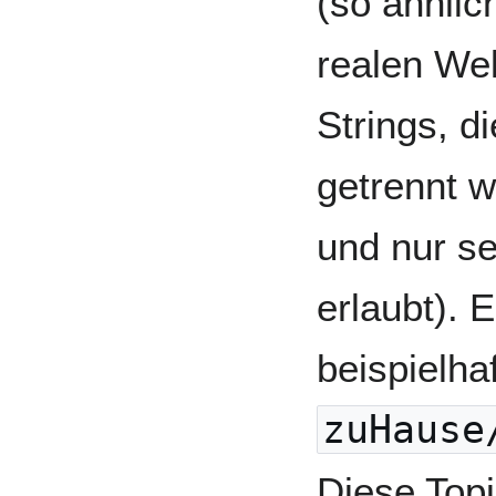
(so ähnlic
realen Wel
Strings, d
getrennt 
und nur s
erlaubt). 
beispielhaf
zuHause
Diese Topi