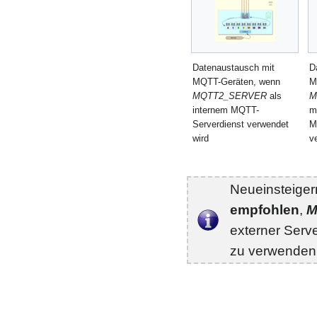
Datenaustausch mit
D
MQTT-Geräten, wenn
M
MQTT2_SERVER
als
M
internem MQTT-
m
Serverdienst verwendet
M
wird
v
Neueinsteiger
empfohlen
,
M
externer Serv
zu verwenden