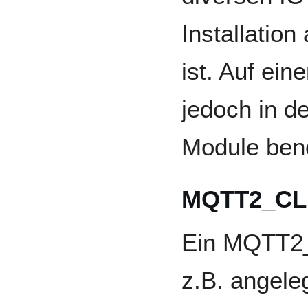
Installation
ist. Auf ein
jedoch in d
Module benö
MQTT2_CL
Ein MQTT2_
z.B. angeleg