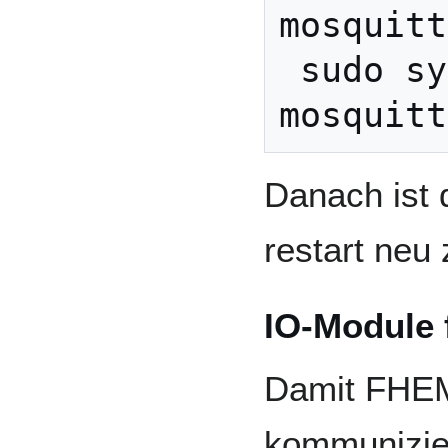
mosquitt
 sudo systemctl start 
Danach ist 
restart neu 
IO-Module 
Damit FHE
kommunizier