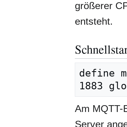
größerer C
entsteht.
Schnellsta
define m
Am MQTT-E
Server ange