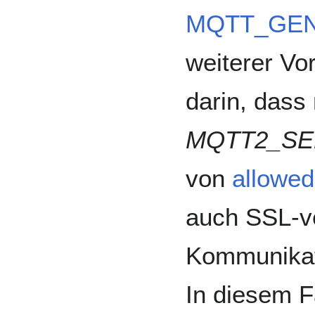
MQTT_GEN
weiterer Vo
darin, dass
MQTT2_S
von
allowed
auch SSL-v
Kommunikat
In diesem F