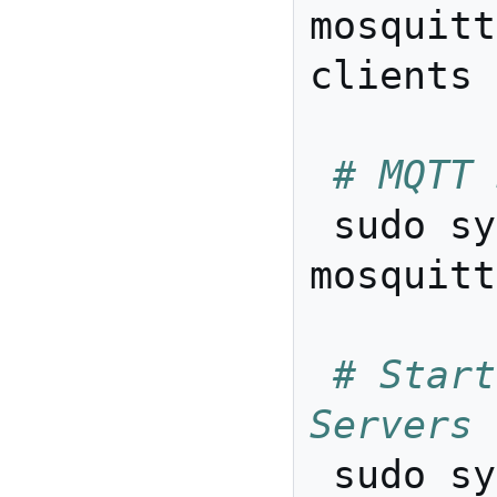
mosquitt
clients

# MQTT 
 sudo systemctl status 
mosquitt
# Start
Servers
 sudo systemctl stop 