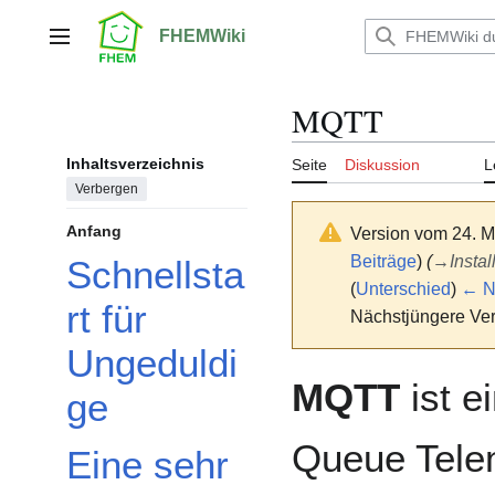
Zum
Inhalt
FHEMWiki
Hauptmenü
springen
MQTT
Inhaltsverzeichnis
Seite
Diskussion
L
Verbergen
Anfang
Version vom 24. M
Beiträge
)
(
→
Insta
Schnellsta
(
Unterschied
)
← Nä
rt für
Nächstjüngere Ver
Ungeduldi
MQTT
ist e
ge
Queue Telem
Eine sehr