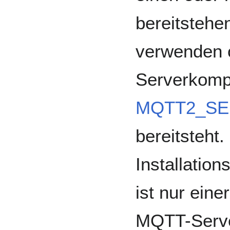
bereitsteh
verwenden 
Serverkompo
MQTT2_S
bereitsteht
Installatio
ist nur ein
MQTT-Server