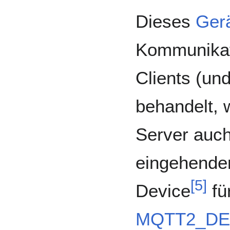
Dieses
Ger
Kommunikat
Clients (un
behandelt, 
Server auc
eingehenden
[
5
]
Device
fü
MQTT2_DE