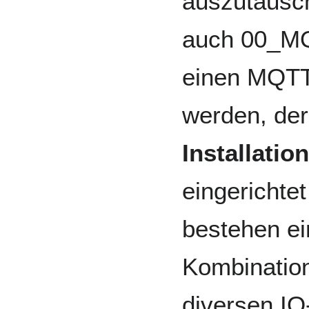
auszutausc
auch 00_MQT
einen MQT
werden, de
Installation
eingerichtet
bestehen ei
Kombination
diversen IO