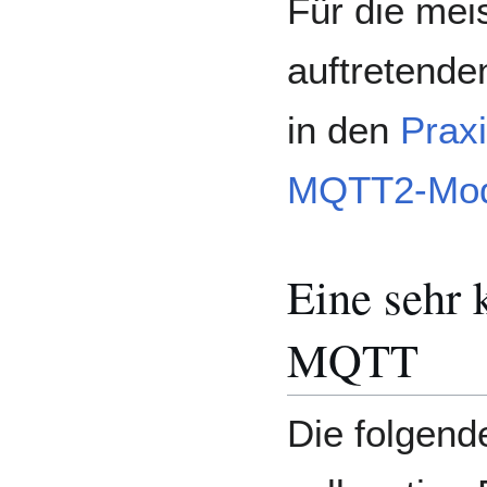
Für die meis
auftretende
in den
Praxi
MQTT2-Mod
Eine sehr 
MQTT
Die folgend