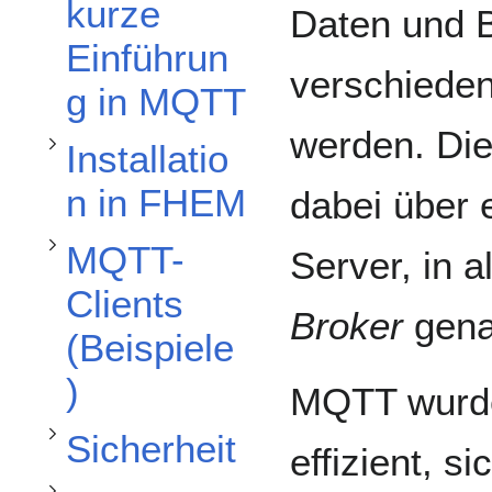
Unterabschnitt Installation in FHEM umschalten
Unterabschnitt MQTT-Clients (Beispiele) umschalten
kurze
Daten und 
Einführun
verschiede
g in MQTT
werden. Die
Installatio
n in FHEM
dabei über 
Unterabschnitt Sicherheit umschalten
MQTT-
Server, in 
Clients
Unterabschnitt Probleme umschalten
Broker
gena
(Beispiele
)
Unterabschnitt FAQ umschalten
MQTT wurde
Sicherheit
effizient, s