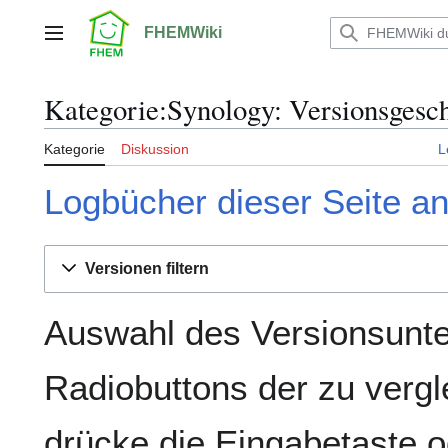
Zum
Inhalt
FHEMWiki
Hauptmenü
springen
Kategorie:Synology: Versionsgesch
Kategorie
Diskussion
L
Logbücher dieser Seite a
Versionen filtern
Auswahl des Versionsunte
Radiobuttons der zu verg
drücke die Eingabetaste o