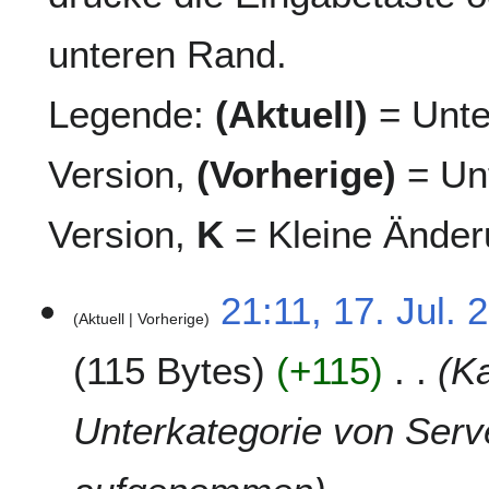
unteren Rand.
Legende:
(Aktuell)
= Unte
Version,
(Vorherige)
= Unt
Version,
K
= Kleine Änder
1
21:11, 17. Jul. 
Aktuell
Vorherige
7
.
115 Bytes
+115
Ka
J
u
l
Unterkategorie von Ser
i
2
0