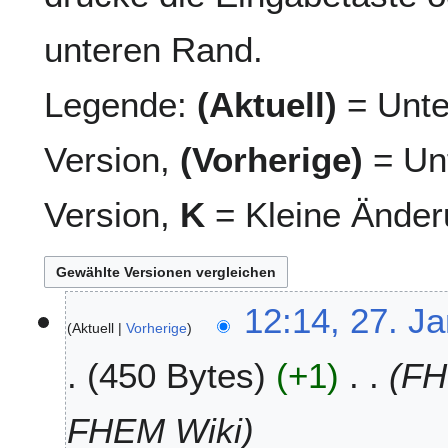
unteren Rand.
Legende:
(Aktuell)
= Unte
Version,
(Vorherige)
= Unt
Version,
K
= Kleine Änder
2
12:14, 27. J
Aktuell
Vorherige
7
.
450 Bytes
+1
FH
J
a
n
FHEM Wiki
u