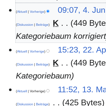
a
4
09:07, 4. Jun
r
Aktuell
Vorherige
.
2
J
0
K
449 Byte
u
1
Diskussion
Beiträge
n
7
i
Kategoriebaum korrigier
2
0
2
15:23, 22. Ap
1
Aktuell
Vorherige
2
4
.
K
449 Byte
A
Diskussion
Beiträge
p
r
Kategoriebaum
i
l
1
11:52, 13. M
2
Aktuell
Vorherige
3
0
.
1
425 Bytes
M
4
Diskussion
Beiträge