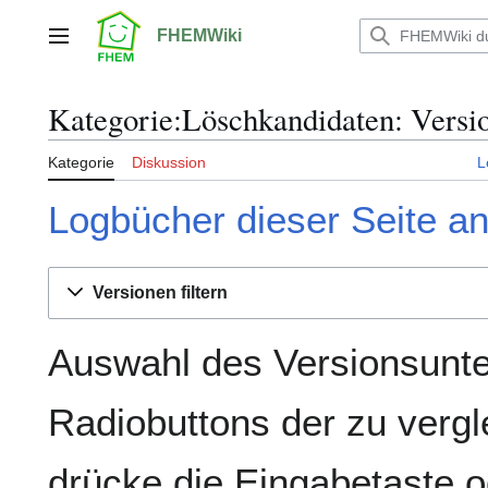
Zum
Inhalt
FHEMWiki
Hauptmenü
springen
Kategorie:Löschkandidaten: Versi
Kategorie
Diskussion
L
Logbücher dieser Seite a
Versionen filtern
Auswahl des Versionsunte
Radiobuttons der zu verg
drücke die Eingabetaste o