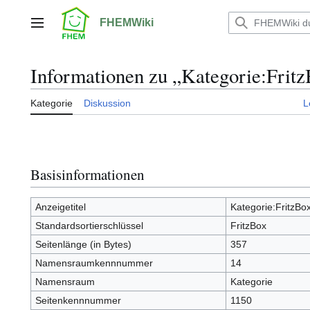
Zum
Inhalt
FHEMWiki
Hauptmenü
springen
Informationen zu „Kategorie:Frit
Kategorie
Diskussion
L
Basisinformationen
Anzeigetitel
Kategorie:FritzBo
Standardsortierschlüssel
FritzBox
Seitenlänge (in Bytes)
357
Namensraumkennnummer
14
Namensraum
Kategorie
Seitenkennnummer
1150