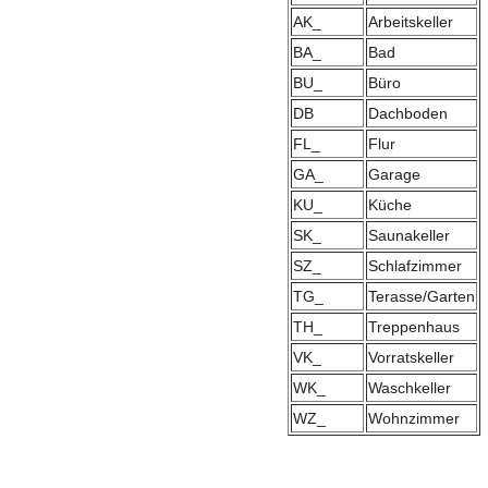
AK_
Arbeitskeller
BA_
Bad
BU_
Büro
DB
Dachboden
FL_
Flur
GA_
Garage
KU_
Küche
SK_
Saunakeller
SZ_
Schlafzimmer
TG_
Terasse/Garten
TH_
Treppenhaus
VK_
Vorratskeller
WK_
Waschkeller
WZ_
Wohnzimmer