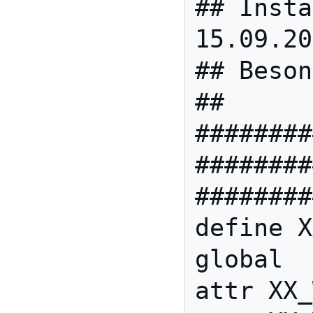
## Insta
15.09.20
## Beson
##      
########
########
########
define X
global

attr XX_