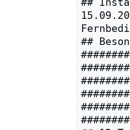
## Insta
15.09.20
Fernbedi
## Beson
########
########
########
########
########
########