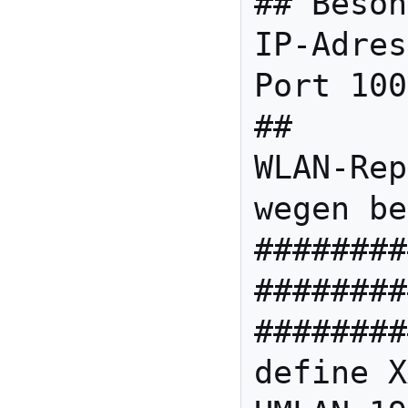
## Beson
IP-Adres
Port 100
##      
WLAN-Rep
wegen be
########
########
########
define X