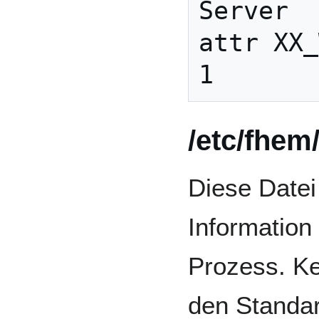
Server

attr XX_
/etc/fhem
Diese Datei 
Information
Prozess. K
den Standa