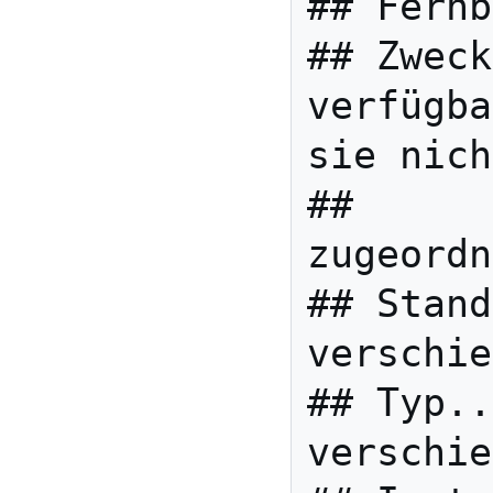
## Fernb
## Zweck
verfügba
sie nich
##      
zugeordn
## Stand
verschie
## Typ..
verschie