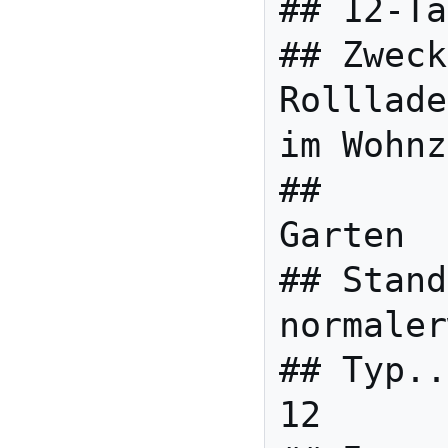
## 12-Ta
## Zweck
Rolllade
im Wohnz
##      
Garten

## Stand
normaler
## Typ..
12
