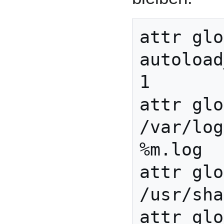
attr glo
autoload
1

attr glo
/var/log
%m.log

attr glo
/usr/sha
attr glo