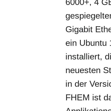
6000+, 4 G
gespiegelte
Gigabit Eth
ein Ubuntu 
installiert,
neuesten St
in der Vers
FHEM ist da
Applikation