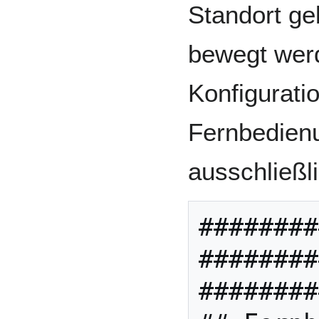
Standort g
bewegt werd
Konfigurati
Fernbedien
ausschließli
########
########
########