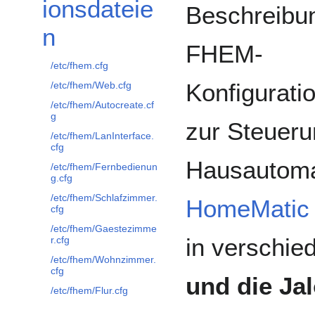
ionsdateie
Beschreibun
n
FHEM-
/etc/fhem.cfg
Konfiguratio
/etc/fhem/Web.cfg
/etc/fhem/Autocreate.cf
g
zur Steueru
/etc/fhem/LanInterface.
cfg
Hausautoma
/etc/fhem/Fernbedienun
g.cfg
/etc/fhem/Schlafzimmer.
HomeMatic
cfg
/etc/fhem/Gaestezimme
in verschi
r.cfg
/etc/fhem/Wohnzimmer.
cfg
und die Ja
/etc/fhem/Flur.cfg