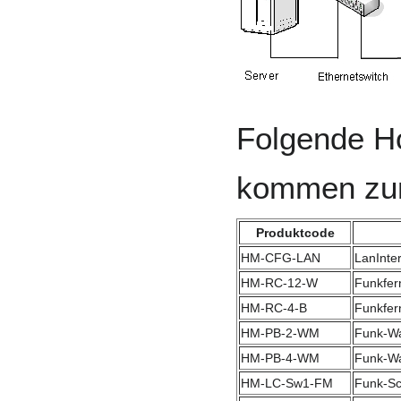
Folgende 
kommen zum
Produktcode
HM-CFG-LAN
LanInte
HM-RC-12-W
Funkfer
HM-RC-4-B
Funkfer
HM-PB-2-WM
Funk-Wa
HM-PB-4-WM
Funk-Wa
HM-LC-Sw1-FM
Funk-Sc