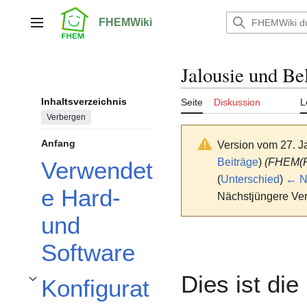
Zum
Inhalt
FHEMWiki
Hauptmenü
springen
Jalousie und B
Inhaltsverzeichnis
Seite
Diskussion
L
Verbergen
Anfang
Version vom 27. J
Beiträge
)
(FHEM(R
Verwendet
(
Unterschied
)
← Nä
e Hard-
Nächstjüngere Ver
und
Software
Dies ist die
Konfigurat
Unterabschnitt Konfigurationsdateien umschalten