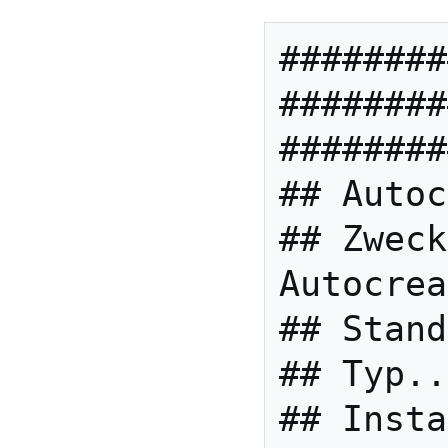
########
########
########
## Autoc
## Zweck
Autocrea
## Stand
## Typ..
## Insta