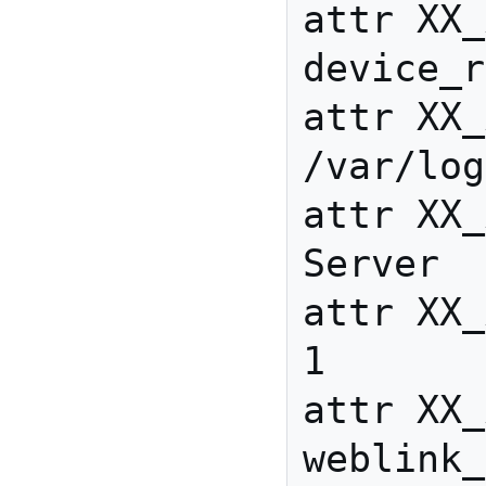
attr XX_
device_r
attr XX_
/var/log
attr XX_
Server

attr XX_
1

attr XX_