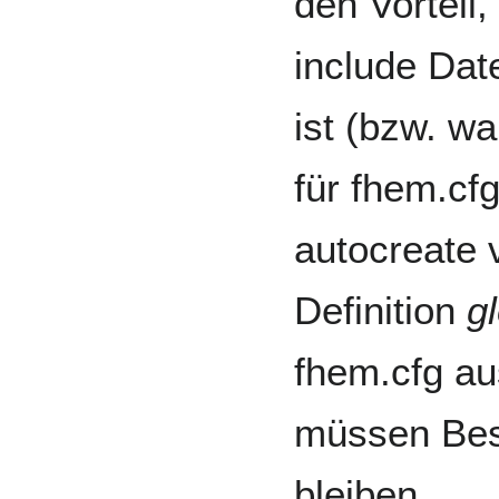
den Vorteil
include Dat
ist (bzw. wa
für fhem.cf
autocreate v
Definition
g
fhem.cfg au
müssen Best
bleiben.