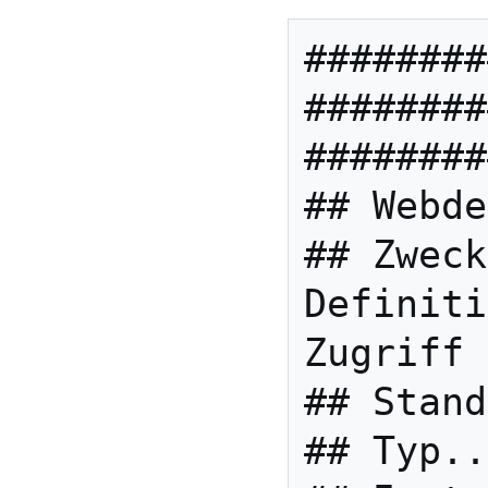
########
########
########
## Webde
## Zweck
Definiti
Zugriff 
## Stand
## Typ..