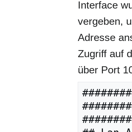
Interface w
vergeben, u
Adresse ans
Zugriff auf 
über Port 1
########
########
########