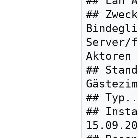
## Lan A
## Zweck
Bindegli
Server/f
Aktoren 
## Stand
Gästezim
## Typ..
## Insta
15.09.20