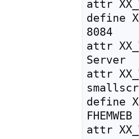
attr XX_
define X
8084

attr XX_
Server

attr XX_
smallscr
define X
FHEMWEB 
attr XX_