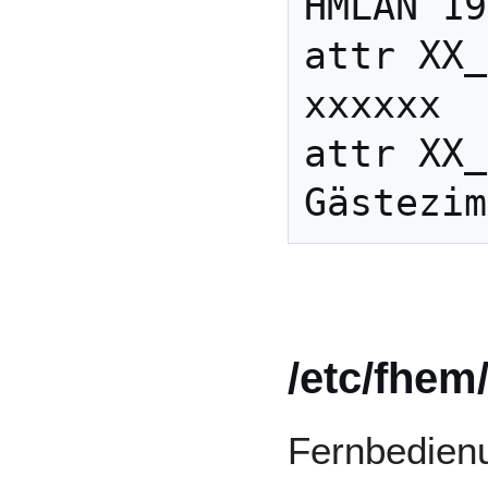
HMLAN 19
attr XX_
xxxxxx

attr XX_
/etc/fhem
Fernbedienu