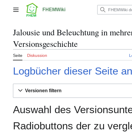
Zum
Inhalt
FHEMWiki
Hauptmenü
springen
Jalousie und Beleuchtung in mehr
Versionsgeschichte
Seite
Diskussion
L
Logbücher dieser Seite a
Versionen filtern
Auswahl des Versionsunte
Radiobuttons der zu verg