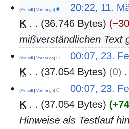
n
1
20:22, 11. M
u
Aktuell
Vorherige
1
a
.
K
36.746 Bytes
−3
r
M
2
ä
0
r
mißverständlichen Text 
1
z
7
2
2
00:07, 23. F
0
Aktuell
Vorherige
3
1
.
5
K
37.054 Bytes
0
F
e
b
00:07, 23. F
r
Aktuell
Vorherige
u
K
37.054 Bytes
+7
a
r
2
Hinweise als Testlauf hi
0
1