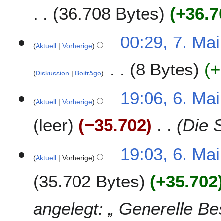
.
36.708 Bytes
+36.7
M
a
K
i
7
00:29, 7. Ma
e
2
Aktuell
Vorherige
.
i
0
M
8 Bytes
+
n
1
a
Diskussion
Beiträge
e
3
i
B
K
2
6
19:06, 6. Ma
e
e
0
Aktuell
Vorherige
.
a
i
1
M
r
leer
−35.702
Die S
n
3
a
b
e
i
e
B
2
19:03, 6. Ma
i
e
0
Aktuell
Vorherige
t
a
1
u
r
35.702 Bytes
+35.702
3
n
b
g
e
angelegt: „ Generelle Be
s
i
z
t