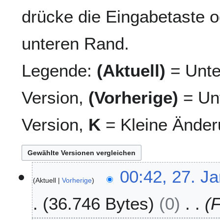
drücke die Eingabetaste o
unteren Rand.
Legende:
(Aktuell)
= Unte
Version,
(Vorherige)
= Unt
Version,
K
= Kleine Änder
2
00:42, 27. J
Aktuell
Vorherige
7
.
36.746 Bytes
0
J
a