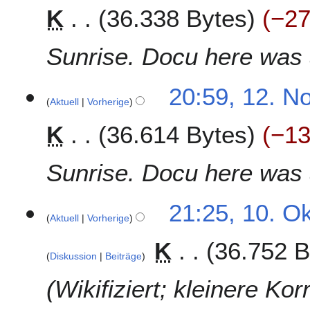
K
36.338 Bytes
−2
1
3
Sunrise. Docu here was a 
20:59, 12. N
Aktuell
Vorherige
K
36.614 Bytes
−1
Sunrise. Docu here was a 
1
21:25, 10. O
Aktuell
Vorherige
0
.
K
36.752 B
O
Diskussion
Beiträge
k
t
Wikifiziert; kleinere Ko
o
b