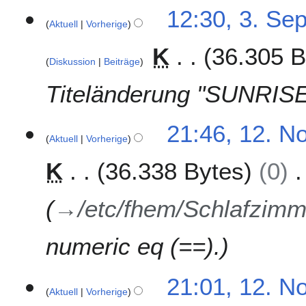
3
12:30, 3. Se
5
Aktuell
Vorherige
.
S
K
36.305 B
e
Diskussion
Beiträge
p
t
Titeländerung "SUNRIS
e
m
1
21:46, 12. N
b
Aktuell
Vorherige
2
e
.
r
K
36.338 Bytes
0
N
2
o
0
v
→
/etc/fhem/Schlafzimm
1
e
4
m
numeric eq (==).
b
e
r
21:01, 12. N
2
Aktuell
Vorherige
0