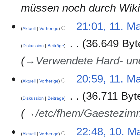
müssen noch durch Wiki
e
r
2
1
21:01, 11. M
0
Aktuell
Vorherige
1
1
.
36.649 Byt
3
M
Diskussion
Beiträge
a
i
→
Verwendete Hard- un
2
0
20:59, 11. M
1
Aktuell
Vorherige
3
36.711 Byt
Diskussion
Beiträge
→
/etc/fhem/Gaestezim
1
22:48, 10. M
Aktuell
Vorherige
0