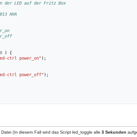
n der LED auf der Fritz Box
013 AHA
r_on
r_off
0
)
{
ed-ctrl power_on"
);
ed-ctrl power_off"
);
Datei (In diesem Fall wird das Script led_toggle alle
3 Sekunden
aufg