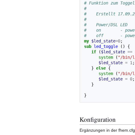
# Funktion zum Toggel
#
#    Erstellt 17.09.2
#
#    Power/DSL LED
#    on        - powe
#    off       - powe
my
$led_state
=
0
;
sub
led_toggle
()
{
if
(
$led_state
==
system
(
"/bin/l
$led_state
=
1
;
}
else
{
system
(
"/bin/l
$led_state
=
0
;
}
}
Konfiguration
Ergänzungen in der fhem.cfg 