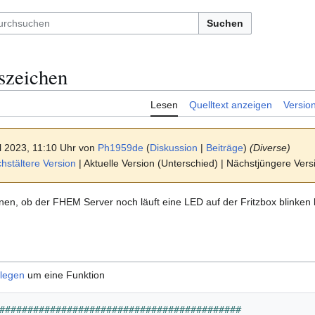
Suchen
szeichen
Lesen
Quelltext anzeigen
Versio
il 2023, 11:10 Uhr von
Ph1959de
(
Diskussion
|
Beiträge
)
(Diverse)
stältere Version
| Aktuelle Version (Unterschied) | Nächstjüngere Ver
en, ob der FHEM Server noch läuft eine LED auf der Fritzbox blinken 
nlegen
um eine Funktion
###########################################