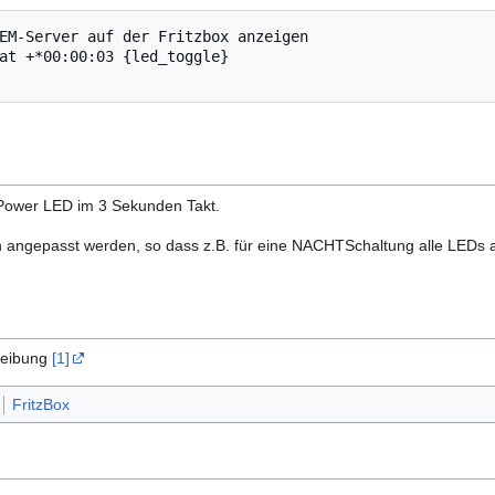
EM-Server auf der Fritzbox anzeigen

at +*00:00:03 {led_toggle}

e Power LED im 3 Sekunden Takt.
h angepasst werden, so dass z.B. für eine NACHTSchaltung alle LEDs 
hreibung
[1]
FritzBox