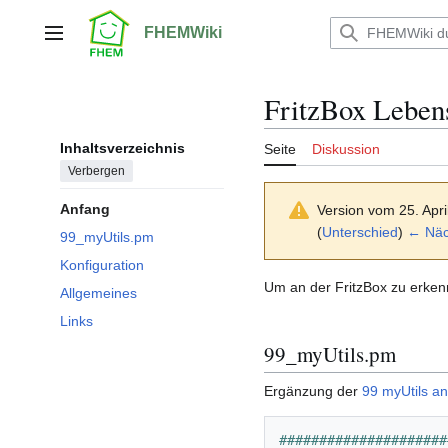
Zum
Inhalt
FHEMWiki
Hauptmenü
springen
FritzBox Leben
Inhaltsverzeichnis
Seite
Diskussion
Verbergen
Anfang
Version vom 25. Apr
(
Unterschied
)
← Näch
99_myUtils.pm
Konfiguration
Um an der FritzBox zu erkenn
Allgemeines
Links
99_myUtils.pm
Ergänzung der
99 myUtils a
#####################