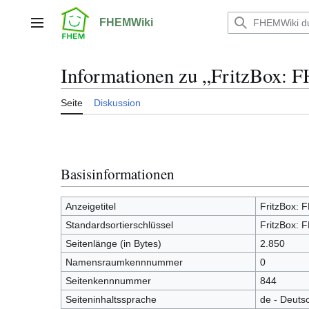
Zum
Inhalt
FHEMWiki
Hauptmenü
springen
Informationen zu „FritzBox: F
Seite
Diskussion
Basisinformationen
Anzeigetitel
FritzBox: F
Standardsortierschlüssel
FritzBox: F
Seitenlänge (in Bytes)
2.850
Namensraumkennnummer
0
Seitenkennnummer
844
Seiteninhaltssprache
de - Deuts