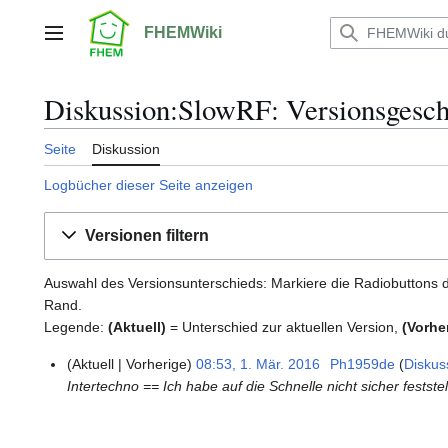
Zum
Inhalt
FHEMWiki
Hauptmenü
springen
Diskussion:SlowRF: Versionsgesch
Seite
Diskussion
Logbücher dieser Seite anzeigen
Versionen filtern
Auswahl des Versionsunterschieds: Markiere die Radiobuttons d
Rand.
Legende:
(Aktuell)
= Unterschied zur aktuellen Version,
(Vorhe
Aktuell
Vorherige
08:53, 1. Mär. 2016
Ph1959de
Diskus
1
Intertechno == Ich habe auf die Schnelle nicht sicher fests
.
M
ä