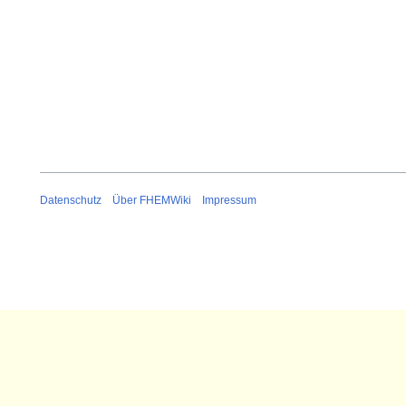
r
z
2
0
1
6
Datenschutz
Über FHEMWiki
Impressum