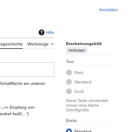
Anmelden
Hilfe
Erscheinungsbild
nsgeschichte
Werkzeuge
Verbergen
Text
Klein
Standard
 Schaltfläche am unteren
Groß
Diese Seite verwendet
immer eine kleine
t: „== Empfang von
Schriftgröße
mandref heißt…“
Breite
Standard