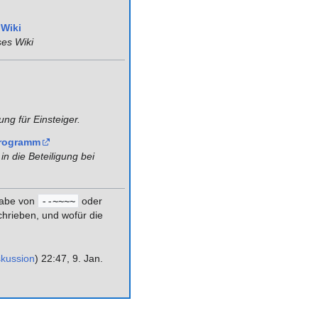
Wiki
ses Wiki
tung für Einsteiger.
programm
in die Beteiligung bei
ngabe von
--~~~~
oder
chrieben, und wofür die
skussion
) 22:47, 9. Jan.