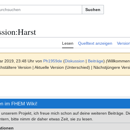
Suchen
ssion
:
Harst
Lesen
Quelltext anzeigen
Versio
ar 2019, 23:48 Uhr von
Ph1959de
(
Diskussion
|
Beiträge
)
(Willkommen 
stältere Version | Aktuelle Version (Unterschied) | Nächstjüngere Ver
n im FHEM Wiki!
 unserem Projekt, ich freue mich schon auf deine weiteren Beiträge. Di
chtern, bitte nimm dir daher etwas Zeit, sie zu lesen.
ationen