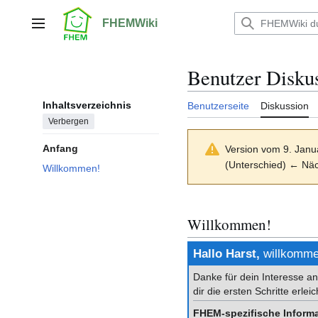
Zum
Inhalt
FHEMWiki
Hauptmenü
springen
Benutzer Disku
Inhaltsverzeichnis
Benutzerseite
Diskussion
Verbergen
Anfang
Version vom 9. Janu
(Unterschied) ← Näch
Willkommen!
Willkommen!
Hallo Harst,
willkomme
Danke für dein Interesse an
dir die ersten Schritte erlei
FHEM-spezifische Inform