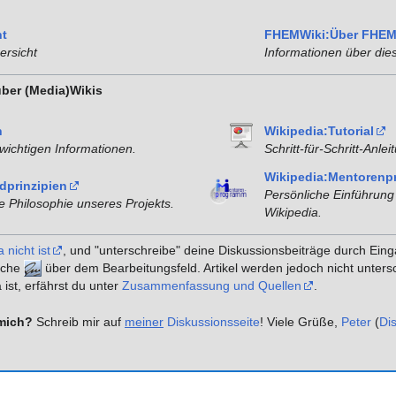
ht
FHEMWiki:Über FHEM
rsicht
Informationen über die
über (Media)Wikis
n
Wikipedia:Tutorial
wichtigen Informationen.
Schritt-für-Schritt-Anlei
Wikipedia:Mentoren
dprinzipien
Persönliche Einführung 
 Philosophie unseres Projekts.
Wikipedia.
 nicht ist
, und "unterschreibe" deine Diskussionsbeiträge durch Ei
äche
über dem Bearbeitungsfeld. Artikel werden jedoch nicht unters
st, erfährst du unter
Zusammenfassung und Quellen
.
mich?
Schreib mir auf
meiner
Diskussionsseite
! Viele Grüße,
Peter
(
Di